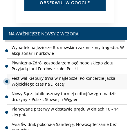
OBSERWUJ W GOOGLE
NAJWAŻNIEJSZE NEWSY Z WCZORAJ
Piwniczna-Zdrój gospodarzem ogólnopolskiego zlotu.
Przyjadą fani Fordów z całej Polski
Festiwal Kiepury trwa w najlepsze. Po koncercie Jacka
Wójcickiego czas na „Toscę”
Nowy Sącz. Jubileuszowy turniej oldbojów zgromadził
drużyny z Polski, Słowacji i Węgier
Planowane przerwy w dostawie prądu w dniach 10 - 14
sierpnia
Avia Świdnik pokonała Sandecję. Nowosądeczanie bez
punktów
Osiem dni koncertów i spektakli. W Krynicy-Zdroju