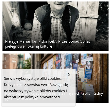
Nie żyje Marian Janik „Jonicek”. Przez ponad 50 lat
pielęgnował lokalną kulturę
X
Serwis wykorzystuje pliki cookies.
Korzystając z serwisu wyrażasz zgodę
na wykorzystywanie plików cookies i
Nowy Sącz. Znikające ogłoszenia z miejskich tablic. Radny
akceptujesz
politykę prywatności
pyta: kto je usuwa?