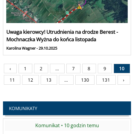
Uwaga kierowcy! Utrudnienia na drodze Berest -
Mochnaczka Wyżna do końca listopada
Karolina Wagner - 29.10.2025
‹
1
2
...
7
8
9
10
11
12
13
...
130
131
›
KOMUNIKATY
Komunikat • 8 godzin temu