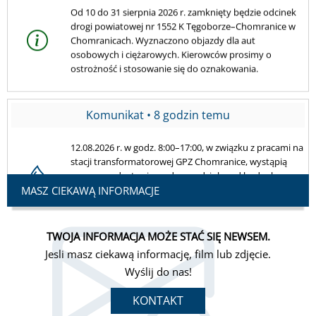
12.08.2026 r. w godz. 8:00–17:00, w związku z pracami na
stacji transformatorowej GPZ Chomranice, wystąpią
przerwy w dostawie wody na odcinku od budynku nr
180 (Wąsowiczowie) do osiedla budynków za stacją
TRAFO.
Komunikat • 4 godziny temu
Kryg - czasowe zamknięcie drogi Jedle II. 11 sierpnia
2026 r. (wtorek), w godz. 12:00–20:00, odcinek drogi
będzie zamknięty w związku z układaniem masy
MASZ CIEKAWĄ INFORMACJE
bitumicznej. Prosimy o zachowanie ostrożności.
Komunikat • 10 godzin temu
TWOJA INFORMACJA MOŻE STAĆ SIĘ NEWSEM.
Jesli masz ciekawą informację, film lub zdjęcie.
Awaria sieci wodociągowej w Łękach może powodować
Wyślij do nas!
przerwy w dostawie wody dla mieszkańców Łęk,
Michalczowej i części Łososiny Dolnej. Zastępczy punkt
KONTAKT
poboru wody: parking pod kościołem w Michalczowej.