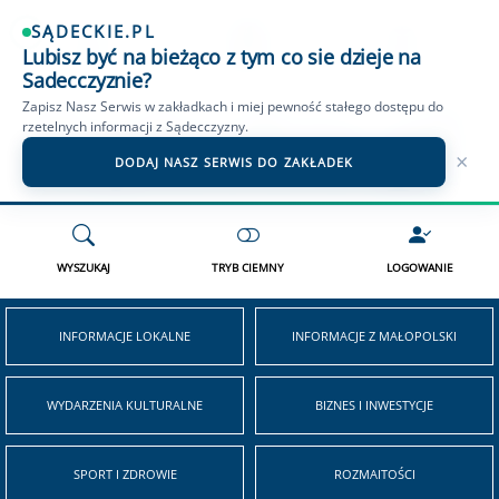
SĄDECKIE.PL
Lubisz być na bieżąco z tym co sie dzieje na
OGŁOSZENIA NOWY SĄCZ
SĄDECKIE TV
WIADOMOŚCI PODHALE
Sadecczyznie?
Zapisz Nasz Serwis w zakładkach i miej pewność stałego dostępu do
rzetelnych informacji z Sądecczyzny.
×
DODAJ NASZ SERWIS DO ZAKŁADEK
WYSZUKAJ
TRYB CIEMNY
LOGOWANIE
INFORMACJE LOKALNE
INFORMACJE Z MAŁOPOLSKI
WYDARZENIA KULTURALNE
BIZNES I INWESTYCJE
SPORT I ZDROWIE
ROZMAITOŚCI