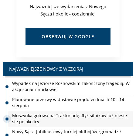
Najważniejsze wydarzenia z Nowego
Sącza i okolic - codziennie.
OBSERWUJ W GOOGLE
NAJWAŻNIEJSZE NEWSY Z WCZORAJ
Planowane przerwy w dostawie prądu w dniach 10 - 14
sierpnia
Muszynka gotowa na Traktoriadę. Ryk silników już niesie
się po okolicy
Nowy Sącz. Jubileuszowy turniej oldbojów zgromadził
drużyny z Polski, Słowacji i Węgier
Festiwal Kiepury trwa w najlepsze. Po koncercie Jacka