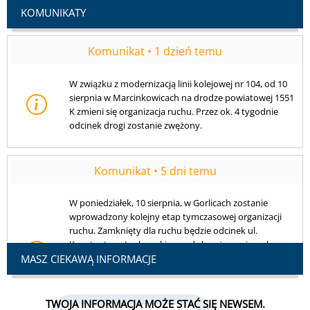
odcinek drogi zostanie zwężony.
KOMUNIKATY
Komunikat • 5 dni temu
W poniedziałek, 10 sierpnia, w Gorlicach zostanie
wprowadzony kolejny etap tymczasowej organizacji
ruchu. Zamknięty dla ruchu będzie odcinek ul.
Konstantego Laskowskiego od skrzyżowania z ul.
Krakowską do skrzyżowania z ul. Pułaskiego.
Dodatkowo na skrzyżowaniu ul. Laskowskiego i ul.
Krakowskiej mogą wystąpić utrudnienia. Prosimy o
zachowanie ostrożności.
MASZ CIEKAWĄ INFORMACJE
TWOJA INFORMACJA MOŻE STAĆ SIĘ NEWSEM.