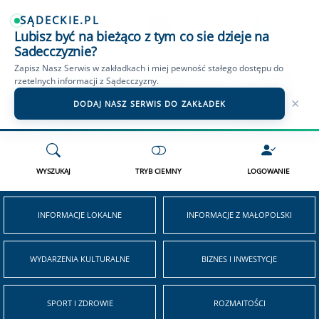
SĄDECKIE.PL
Lubisz być na bieżąco z tym co sie dzieje na
OGŁOSZENIA NOWY SĄCZ
SĄDECKIE TV
WIADOMOŚCI PODHALE
Sadecczyznie?
Zapisz Nasz Serwis w zakładkach i miej pewność stałego dostępu do
rzetelnych informacji z Sądecczyzny.
×
DODAJ NASZ SERWIS DO ZAKŁADEK
WYSZUKAJ
TRYB CIEMNY
LOGOWANIE
INFORMACJE LOKALNE
INFORMACJE Z MAŁOPOLSKI
WYDARZENIA KULTURALNE
BIZNES I INWESTYCJE
SPORT I ZDROWIE
ROZMAITOŚCI