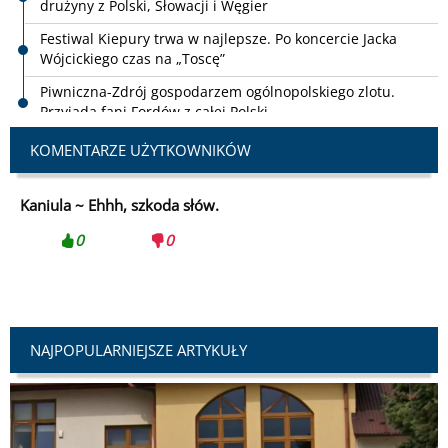
Wójcickiego czas na „Toscę”
Piwniczna-Zdrój gospodarzem ogólnopolskiego zlotu.
Przyjadą fani Fordów z całej Polski
Avia Świdnik pokonała Sandecję. Nowosądeczanie bez
punktów
Osiem dni koncertów i spektakli. W Krynicy-Zdroju
KOMENTARZE UŻYTKOWNIKÓW
rozpoczął się Festiwal im. Jana Kiepury
Wypadek na Jeziorze Rożnowskim zakończony tragedią. W
Kaniula ~
Ehhh, szkoda słów.
akcji sonar i nurkowie
0
0
NAJPOPULARNIEJSZE ARTYKUŁY