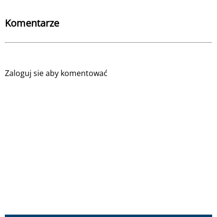
Komentarze
Zaloguj sie aby komentować
Komunikat • 1 dzień temu
W związku z modernizacją linii kolejowej nr 104, od 10
sierpnia w Marcinkowicach na drodze powiatowej 1551
K zmieni się organizacja ruchu. Przez ok. 4 tygodnie