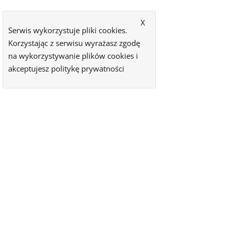
X
Serwis wykorzystuje pliki cookies.
Korzystając z serwisu wyrażasz zgodę
na wykorzystywanie plików cookies i
akceptujesz
politykę prywatności
Nowy Sącz i Sądecczyzna - najnowsze wiadomości i informacje z
ostatniej chwili. Biznes, inwestycje, kultura, sport oraz lokalna
polityka. Wszystko w jednym miejscu.