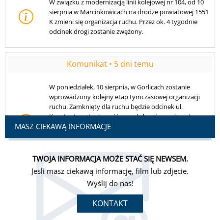
W poniedziałek, 10 sierpnia, w Gorlicach zostanie
wprowadzony kolejny etap tymczasowej organizacji
ruchu. Zamknięty dla ruchu będzie odcinek ul.
Konstantego Laskowskiego od skrzyżowania z ul.
Krakowską do skrzyżowania z ul. Pułaskiego.
Dodatkowo na skrzyżowaniu ul. Laskowskiego i ul.
Krakowskiej mogą wystąpić utrudnienia. Prosimy o
zachowanie ostrożności.
MASZ CIEKAWĄ INFORMACJE
TWOJA INFORMACJA MOŻE STAĆ SIĘ NEWSEM.
Jesli masz ciekawą informację, film lub zdjęcie.
Wyślij do nas!
KONTAKT