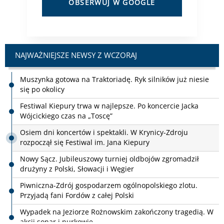
OBSERWUJ W GOOGLE
NAJWAŻNIEJSZE NEWSY Z WCZORAJ
Festiwal Kiepury trwa w najlepsze. Po koncercie Jacka
Wójcickiego czas na „Toscę”
Osiem dni koncertów i spektakli. W Krynicy-Zdroju
rozpoczął się Festiwal im. Jana Kiepury
Nowy Sącz. Jubileuszowy turniej oldbojów zgromadził
drużyny z Polski, Słowacji i Węgier
Piwniczna-Zdrój gospodarzem ogólnopolskiego zlotu.
Przyjadą fani Fordów z całej Polski
Wypadek na Jeziorze Rożnowskim zakończony tragedią. W
akcji sonar i nurkowie
Planowane przerwy w dostawie prądu w dniach 10 - 14
sierpnia