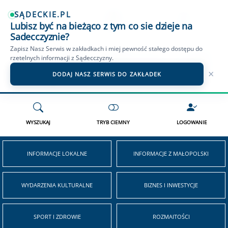
SĄDECKIE.PL
Lubisz być na bieżąco z tym co sie dzieje na
OGŁOSZENIA NOWY SĄCZ
SĄDECKIE TV
WIADOMOŚCI PODHALE
Sadecczyznie?
Zapisz Nasz Serwis w zakładkach i miej pewność stałego dostępu do
rzetelnych informacji z Sądecczyzny.
×
DODAJ NASZ SERWIS DO ZAKŁADEK
WYSZUKAJ
TRYB CIEMNY
LOGOWANIE
INFORMACJE LOKALNE
INFORMACJE Z MAŁOPOLSKI
WYDARZENIA KULTURALNE
BIZNES I INWESTYCJE
SPORT I ZDROWIE
ROZMAITOŚCI