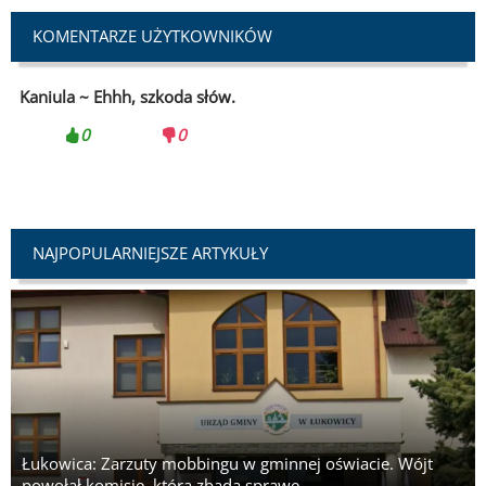
Avia Świdnik pokonała Sandecję. Nowosądeczanie bez
KOMENTARZE UŻYTKOWNIKÓW
punktów
Muszynka gotowa na Traktoriadę. Ryk silników już niesie
Kaniula ~
Ehhh, szkoda słów.
się po okolicy
0
0
NAJPOPULARNIEJSZE ARTYKUŁY
Łukowica: Zarzuty mobbingu w gminnej oświacie. Wójt
powołał komisję, która zbada sprawę