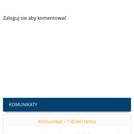
Zaloguj sie aby komentować
Komunikat • 1 dzień temu
W związku z modernizacją linii kolejowej nr 104, od 10
sierpnia w Marcinkowicach na drodze powiatowej 1551
K zmieni się organizacja ruchu. Przez ok. 4 tygodnie
odcinek drogi zostanie zwężony.
KOMUNIKATY
Komunikat • 5 dni temu