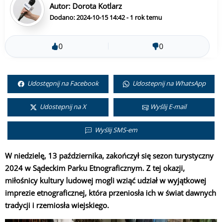
Autor:
Dorota Kotlarz
Dodano: 2024-10-15 14:42 - 1 rok temu
0
0
Udostępnij na Facebook
Udostepnij na WhatsApp
Udostepnij na X
Wyślij E-mail
Wyślij SMS-em
W niedzielę, 13 października, zakończył się sezon turystyczny
2024 w Sądeckim Parku Etnograficznym. Z tej okazji,
miłośnicy kultury ludowej mogli wziąć udział w wyjątkowej
imprezie etnograficznej, która przeniosła ich w świat dawnych
tradycji i rzemiosła wiejskiego.