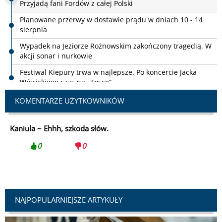
sierpnia
Wypadek na Jeziorze Rożnowskim zakończony tragedią. W
akcji sonar i nurkowie
Festiwal Kiepury trwa w najlepsze. Po koncercie Jacka
Wójcickiego czas na „Toscę”
Nowy Sącz. Jubileuszowy turniej oldbojów zgromadził
drużyny z Polski, Słowacji i Węgier
Osiem dni koncertów i spektakli. W Krynicy-Zdroju
KOMENTARZE UŻYTKOWNIKÓW
rozpoczął się Festiwal im. Jana Kiepury
Muszynka gotowa na Traktoriadę. Ryk silników już niesie
Kaniula ~
Ehhh, szkoda słów.
się po okolicy
0
0
NAJPOPULARNIEJSZE ARTYKUŁY