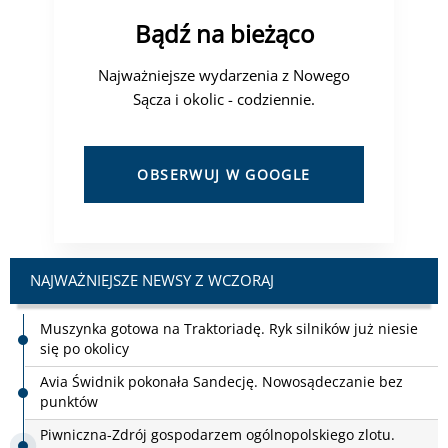
Bądź na bieżąco
Najważniejsze wydarzenia z Nowego
Sącza i okolic - codziennie.
OBSERWUJ W GOOGLE
NAJWAŻNIEJSZE NEWSY Z WCZORAJ
Avia Świdnik pokonała Sandecję. Nowosądeczanie bez
punktów
Piwniczna-Zdrój gospodarzem ogólnopolskiego zlotu.
Przyjadą fani Fordów z całej Polski
Planowane przerwy w dostawie prądu w dniach 10 - 14