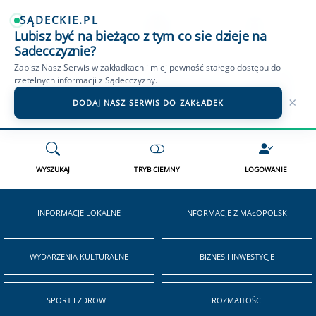
SĄDECKIE.PL
Lubisz być na bieżąco z tym co sie dzieje na
OGŁOSZENIA NOWY SĄCZ
SĄDECKIE TV
WIADOMOŚCI PODHALE
Sadecczyznie?
Zapisz Nasz Serwis w zakładkach i miej pewność stałego dostępu do
rzetelnych informacji z Sądecczyzny.
×
DODAJ NASZ SERWIS DO ZAKŁADEK
WYSZUKAJ
TRYB CIEMNY
LOGOWANIE
INFORMACJE LOKALNE
INFORMACJE Z MAŁOPOLSKI
WYDARZENIA KULTURALNE
BIZNES I INWESTYCJE
SPORT I ZDROWIE
ROZMAITOŚCI