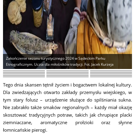
Zakończenie sezonu turystycznego 2024 w Sądeckim Parku
Etnograficznym. Uczta dla miłośników tradycji. Fot. Jacek Kurzeja
Tego dnia skansen tętnił życiem i bogactwem lokalnej kultury.
Dla zwiedzających otwarto zakłady przemysłu wiejskiego, w
tym stary folusz – urządzenie służące do spilśniania sukna.
Nie zabrakło także smaków regionalnych – każdy miał okazję
skosztować tradycyjnych potraw, takich jak chrupiące placki
ziemniaczane, aromatyczne prołzioki oraz słynne
łomnicańskie pierogi.