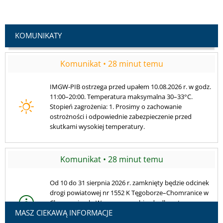
KOMUNIKATY
Komunikat • 28 minut temu
Od 10 do 31 sierpnia 2026 r. zamknięty będzie odcinek
drogi powiatowej nr 1552 K Tęgoborze–Chomranice w
Chomranicach. Wyznaczono objazdy dla aut
osobowych i ciężarowych. Kierowców prosimy o
ostrożność i stosowanie się do oznakowania.
Komunikat • 29 minut temu
Awaria sieci wodociągowej w Łękach może powodować
przerwy w dostawie wody dla mieszkańców Łęk,
Michalczowej i części Łososiny Dolnej. Zastępczy punkt
MASZ CIEKAWĄ INFORMACJE
poboru wody: parking pod kościołem w Michalczowej.
Trwają prace naprawcze.