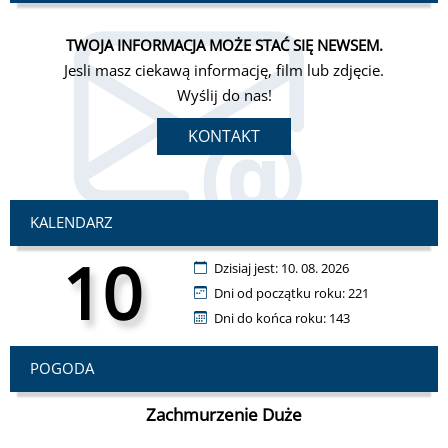
TWOJA INFORMACJA MOŻE STAĆ SIĘ NEWSEM.
Komunikat • 28 minut temu
Jesli masz ciekawą informację, film lub zdjęcie.
Wyślij do nas!
IMGW-PIB ostrzega przed upałem 10.08.2026 r. w godz.
11:00–20:00. Temperatura maksymalna 30–33°C.
KONTAKT
Stopień zagrożenia: 1. Prosimy o zachowanie
ostrożności i odpowiednie zabezpieczenie przed
skutkami wysokiej temperatury.
KALENDARZ
10
Dzisiaj jest: 10. 08. 2026
Dni od początku roku: 221
Dni do końca roku: 143
POGODA
Zachmurzenie Duże